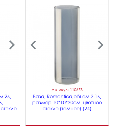
Артикул: 110673
м 2л,
Ваза, Romantica,объем 2,1л,
м,
размер 10*10*30см, цветное
стекло
стекло (темное) (24)