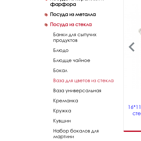
фарфора
Посуда из металла
Посуда из стекла
Банки для сыпучих
продуктов
Блюдо
Блюдце чайное
Бокал
Ваза для цветов из стекла
Ваза универсальная
Креманка
16*1
Кружка
сте
Кувшин
Набор бокалов для
мартини