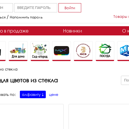
Войти
/
Товары 
ься
Напомнить пароль
о в продаже
Новинки
О 
 из стекла
для цветов из стекла
вать по:
алфавиту
цене