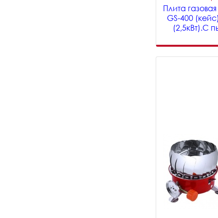
Плита газова
GS-400 (кей
(2,5кВт).С 