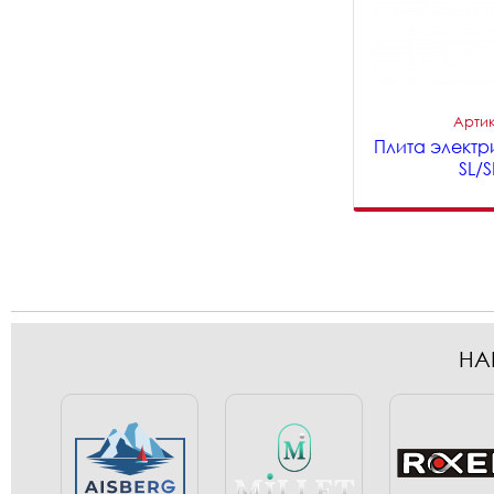
Артик
Плита электр
SL/S
НА