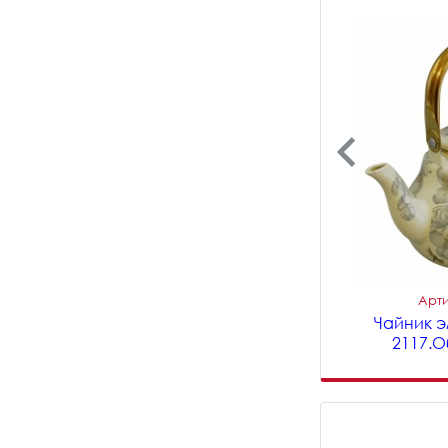
Арти
Чайник э
2117.О