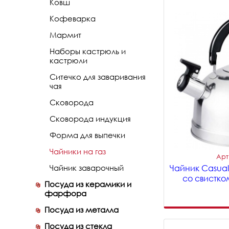
Ковш
Кофеварка
Мармит
Наборы кастрюль и
кастрюли
Ситечко для заваривания
чая
Сковорода
Сковорода индукция
Форма для выпечки
Чайники на газ
Арт
Чайник заварочный
Чайник Casual 
со свистком
Посуда из керамики и
фарфора
Посуда из металла
Посуда из стекла