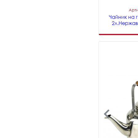
Арти
Чайник на 
2л.Нержав