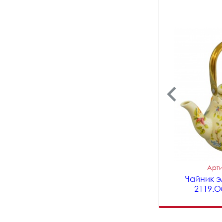
Арти
Чайник э
2119.О