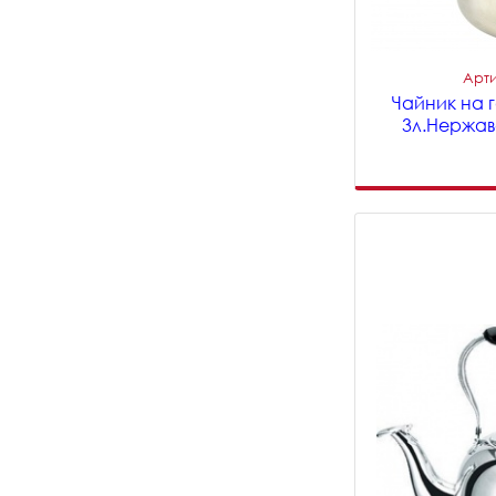
Арти
Чайник на 
3л.Нержав