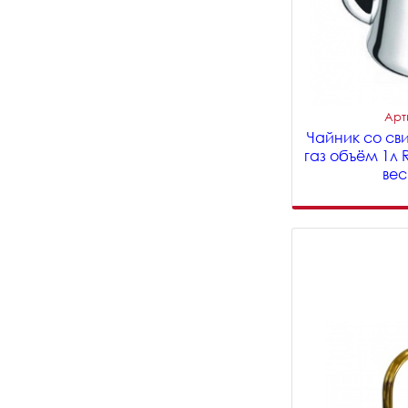
Арт
Чайник со св
газ объём 1л 
вес