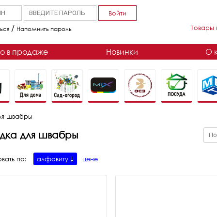
Войти
/
Товары 
ься
Напомнить пароль
о в продаже
Новинки
О 
ля швабры
дка для швабры
вать по:
алфавиту
цене