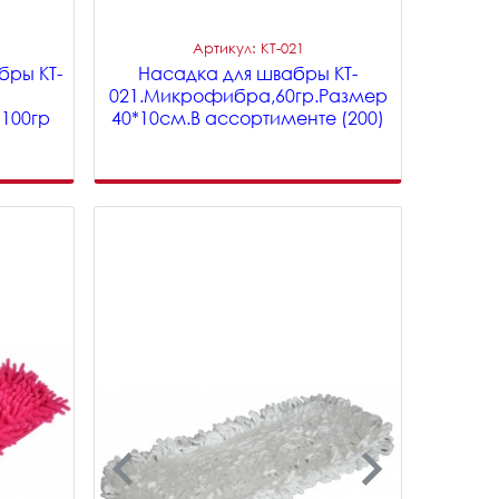
Артикул: KT-021
бры KT-
Насадка для швабры KT-
021.Микрофибра,60гр.Размер
100гр
40*10см.В ассортименте (200)