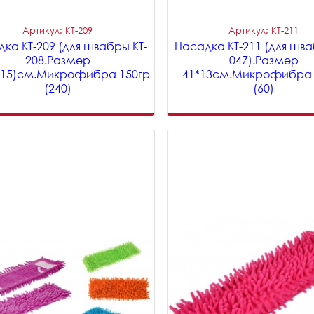
Артикул: KT-209
Артикул: KT-211
ка KT-209 (для швабры KT-
Насадка KT-211 (для шва
208.Размер
047).Размер
(15)см.Микрофибра 150гр
41*13см.Микрофибра 
(240)
(60)