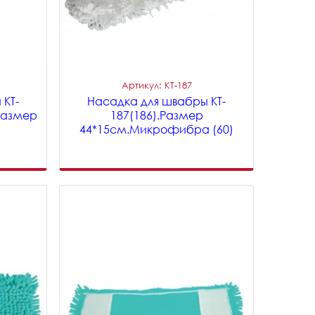
Артикул: KT-187
 KT-
Насадка для швабры KT-
Размер
187(186).Размер
44*15см.Микрофибра (60)