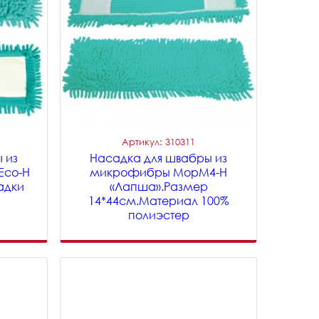
Артикул: 310311
 из
Насадка для швабры из
Eco-H
микрофибры MopM4-H
адки
«Лапша».Размер
14*44см.Материал 100%
полиэстер