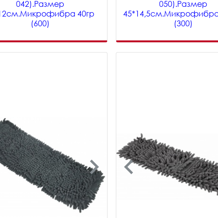
042).Размер
050).Размер
12см.Микрофибра 40гр
45*14,5см.Микрофибра
(600)
(300)