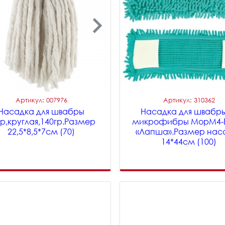
Артикул: 007976
Артикул: 310362
Насадка для швабры
Насадка для швабры
p,круглая,140гр.Размер
микрофибры MopM4-
22,5*8,5*7см (70)
«Лапша».Размер нас
14*44см (100)