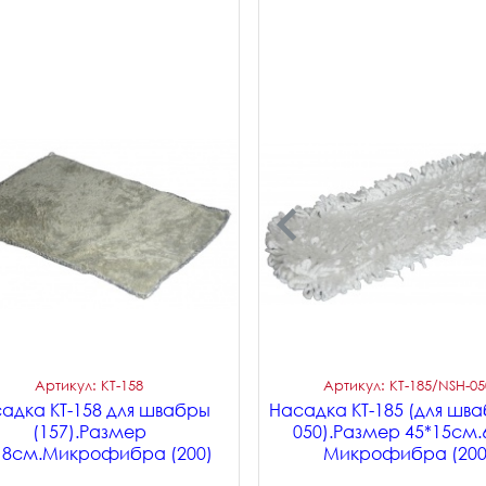
Артикул: KT-158
Артикул: KT-185/NSH-05
адка KT-158 для швабры
Насадка KT-185 (для шва
(157).Размер
050).Размер 45*15см.
18см.Микрофибра (200)
Микрофибра (200