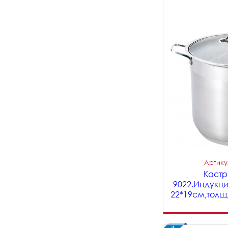
Артикул
Кастрю
9022.Индукци
22*19см,толщ