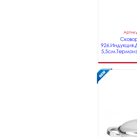
Артику
Сковор
926.Индукция.
5,5см.Термоиз