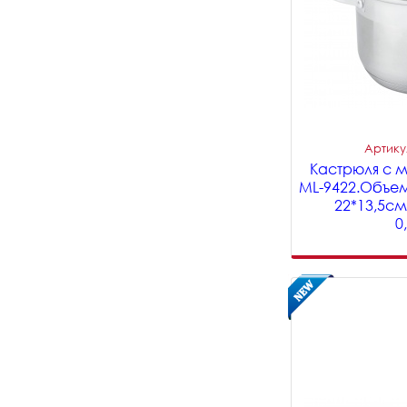
Артикул
Кастрюля с м
ML-9422.Объем
22*13,5с
0