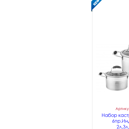
Артикул
Набор кастр
6пр.Ин
2л,3