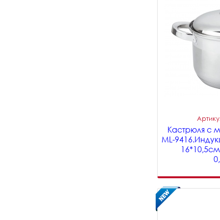
Артикул
Кастрюля с м
ML-9416.Индук
16*10,5с
0