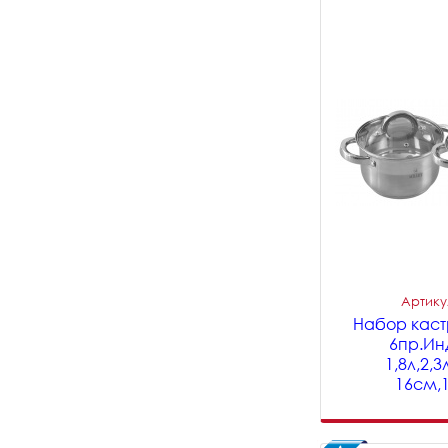
Артикул
Набор кастр
6пр.Ин
1,8л,2,
16см,