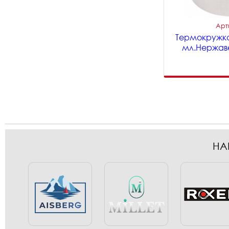
Арт
Термокружка
мл.Нержаве
НА