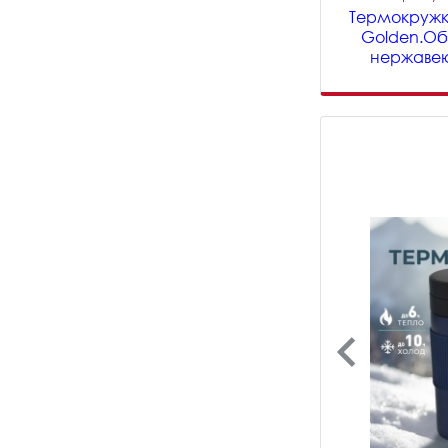
Термокружк
Golden.Об
нержавею