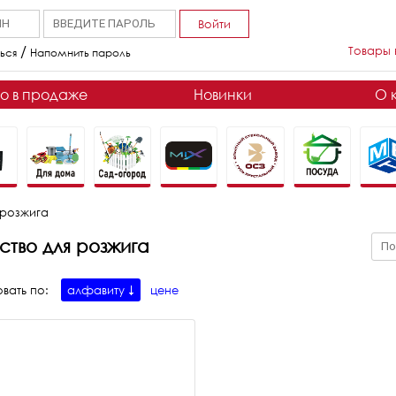
Войти
/
Товары 
ься
Напомнить пароль
о в продаже
Новинки
О 
 розжига
ство для розжига
вать по:
алфавиту
цене